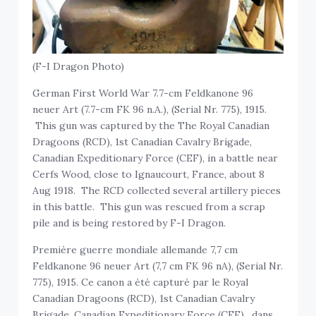
(F-I Dragon Photo)
German First World War 7.7-cm Feldkanone 96
neuer Art (7.7-cm FK 96 n.A.), (Serial Nr. 775), 1915.
This gun was captured by the The Royal Canadian
Dragoons (RCD), 1st Canadian Cavalry Brigade,
Canadian Expeditionary Force (CEF), in a battle near
Cerfs Wood, close to Ignaucourt, France, about 8
Aug 1918. The RCD collected several artillery pieces
in this battle. This gun was rescued from a scrap
pile and is being restored by F-I Dragon.
Première guerre mondiale allemande 7,7 cm
Feldkanone 96 neuer Art (7,7 cm FK 96 nA), (Serial Nr.
775), 1915. Ce canon a été capturé par le Royal
Canadian Dragoons (RCD), 1st Canadian Cavalry
Brigade, Canadian Expeditionary Force (CEF) , dans