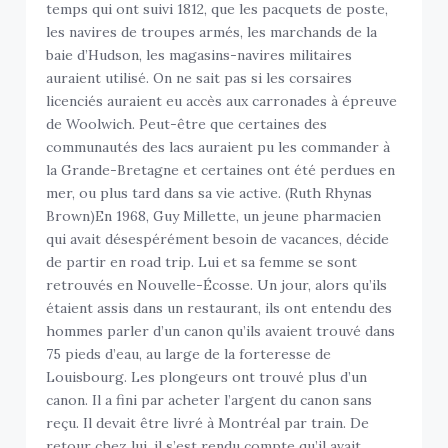
temps qui ont suivi 1812, que les pacquets de poste,
les navires de troupes armés, les marchands de la
baie d’Hudson, les magasins-navires militaires
auraient utilisé. On ne sait pas si les corsaires
licenciés auraient eu accès aux carronades à épreuve
de Woolwich. Peut-être que certaines des
communautés des lacs auraient pu les commander à
la Grande-Bretagne et certaines ont été perdues en
mer, ou plus tard dans sa vie active. (Ruth Rhynas
Brown)En 1968, Guy Millette, un jeune pharmacien
qui avait désespérément besoin de vacances, décide
de partir en road trip. Lui et sa femme se sont
retrouvés en Nouvelle-Écosse. Un jour, alors qu’ils
étaient assis dans un restaurant, ils ont entendu des
hommes parler d’un canon qu’ils avaient trouvé dans
75 pieds d’eau, au large de la forteresse de
Louisbourg. Les plongeurs ont trouvé plus d’un
canon. Il a fini par acheter l’argent du canon sans
reçu. Il devait être livré à Montréal par train. De
retour chez lui, il s’est rendu compte qu’il avait