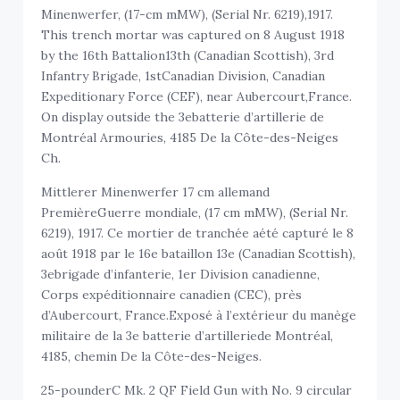
Minenwerfer, (17-cm mMW), (Serial Nr. 6219),1917.
This trench mortar was captured on 8 August 1918
by the 16th Battalion13th (Canadian Scottish), 3rd
Infantry Brigade, 1stCanadian Division, Canadian
Expeditionary Force (CEF), near Aubercourt,France.
On display outside the 3ebatterie d’artillerie de
Montréal Armouries, 4185 De la Côte-des-Neiges
Ch.
Mittlerer Minenwerfer 17 cm allemand
PremièreGuerre mondiale, (17 cm mMW), (Serial Nr.
6219), 1917. Ce mortier de tranchée aété capturé le 8
août 1918 par le 16e bataillon 13e (Canadian Scottish),
3ebrigade d’infanterie, 1er Division canadienne,
Corps expéditionnaire canadien (CEC), près
d’Aubercourt, France.Exposé à l’extérieur du manège
militaire de la 3e batterie d’artilleriede Montréal,
4185, chemin De la Côte-des-Neiges.
25-pounderC Mk. 2 QF Field Gun with No. 9 circular