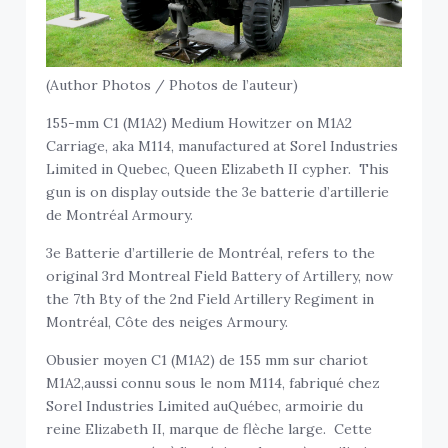
(Author Photos / Photos de l’auteur)
155-mm C1 (M1A2) Medium Howitzer on M1A2
Carriage, aka M114, manufactured at Sorel Industries
Limited in Quebec, Queen Elizabeth II cypher. This
gun is on display outside the 3e batterie d’artillerie
de Montréal Armoury.
3e Batterie d’artillerie de Montréal, refers to the
original 3rd Montreal Field Battery of Artillery, now
the 7th Bty of the 2nd Field Artillery Regiment in
Montréal, Côte des neiges Armoury.
Obusier moyen C1 (M1A2) de 155 mm sur chariot
M1A2,aussi connu sous le nom M114, fabriqué chez
Sorel Industries Limited auQuébec, armoirie du
reine Elizabeth II, marque de flèche large. Cette