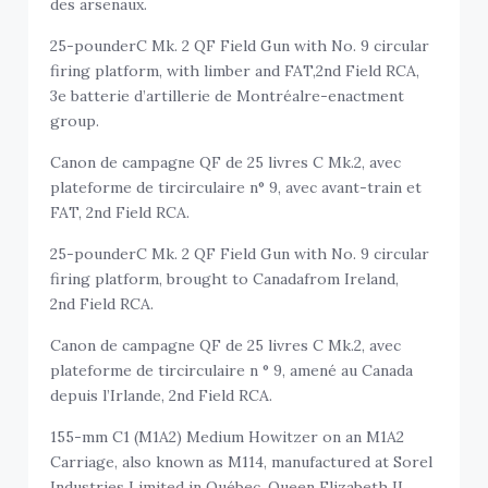
des arsenaux.
25-pounderC Mk. 2 QF Field Gun with No. 9 circular
firing platform, with limber and FAT,2nd Field RCA,
3e batterie d’artillerie de Montréalre-enactment
group.
Canon de campagne QF de 25 livres C Mk.2, avec
plateforme de tircirculaire n° 9, avec avant-train et
FAT, 2nd Field RCA.
25-pounderC Mk. 2 QF Field Gun with No. 9 circular
firing platform, brought to Canadafrom Ireland,
2nd Field RCA.
Canon de campagne QF de 25 livres C Mk.2, avec
plateforme de tircirculaire n ° 9, amené au Canada
depuis l’Irlande, 2nd Field RCA.
155-mm C1 (M1A2) Medium Howitzer on an M1A2
Carriage, also known as M114, manufactured at Sorel
Industries Limited in Québec, Queen Elizabeth II