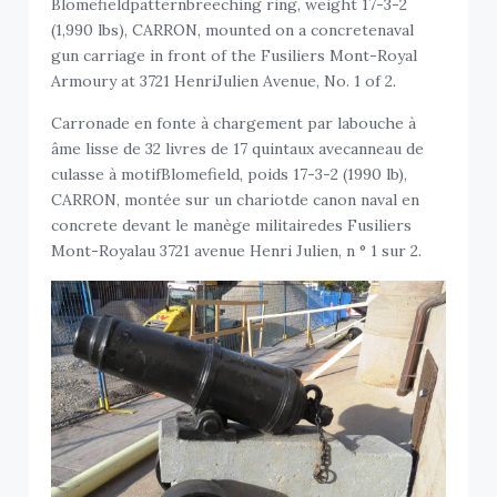
Blomefieldpatternbreeching ring, weight 17-3-2
(1,990 lbs), CARRON, mounted on a concretenaval
gun carriage in front of the Fusiliers Mont-Royal
Armoury at 3721 HenriJulien Avenue, No. 1 of 2.
Carronade en fonte à chargement par labouche à
âme lisse de 32 livres de 17 quintaux avecanneau de
culasse à motifBlomefield, poids 17-3-2 (1990 lb),
CARRON, montée sur un chariotde canon naval en
concrete devant le manège militairedes Fusiliers
Mont-Royalau 3721 avenue Henri Julien, n ° 1 sur 2.