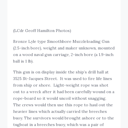
(LCdr Geoff Hamilton Photos)
Bronze Lyle type Smoothbore Muzzleloading Gun
(2.5-inch bore), weight and maker unknown, mounted
on a wood naval gun carriage, 2-inch bore (a 1.9-inch
ball is 1 lb).
This gun is on display inside the ship’s drill hall at
3525 St-Jacques Street. It was used to fire life lines
from ship or shore. Light-weight rope was shot
out to a wreck after it had been carefully wound on a
rope-board so it would uncoil without snagging.
The crews would then use this rope to haul out the
heavier lines which actually carried the breeches
buoy. The survivors would brought ashore or to the
tugboat in a breeches buoy, which was a pair of