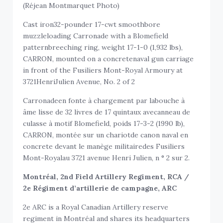
(Réjean Montmarquet Photo)
Cast iron32-pounder 17-cwt smoothbore
muzzleloading Carronade with a Blomefield
patternbreeching ring, weight 17-1-0 (1,932 lbs),
CARRON, mounted on a concretenaval gun carriage
in front of the Fusiliers Mont-Royal Armoury at
3721HenriJulien Avenue, No. 2 of 2
Carronadeen fonte à chargement par labouche à
âme lisse de 32 livres de 17 quintaux avecanneau de
culasse à motif Blomefield, poids 17-3-2 (1990 lb),
CARRON, montée sur un chariotde canon naval en
concrete devant le manège militairedes Fusiliers
Mont-Royalau 3721 avenue Henri Julien, n ° 2 sur 2.
Montréal, 2nd Field Artillery Regiment, RCA /
2e Régiment d’artillerie de campagne, ARC
2e ARC is a Royal Canadian Artillery reserve
regiment in Montréal and shares its headquarters