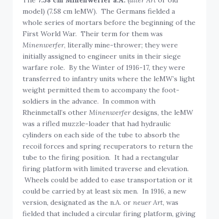
The
7.58 cm Minenwerfer a.A.
(
alter Art
or old
model) (7.58 cm leMW). The Germans fielded a
whole series of mortars before the beginning of the
First World War. Their term for them was
Minenwerfer
, literally mine-thrower; they were
initially assigned to engineer units in their siege
warfare role. By the Winter of 1916-17, they were
transferred to infantry units where the leMW’s light
weight permitted them to accompany the foot-
soldiers in the advance. In common with
Rheinmetall’s other
Minenwerfer
designs, the leMW
was a rifled muzzle-loader that had hydraulic
cylinders on each side of the tube to absorb the
recoil forces and spring recuperators to return the
tube to the firing position. It had a rectangular
firing platform with limited traverse and elevation.
Wheels could be added to ease transportation or it
could be carried by at least six men. In 1916, a new
version, designated as the n.A. or
neuer Art
, was
fielded that included a circular firing platform, giving