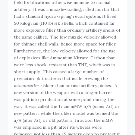
field fortifications otherwise immune to normal
artillery. It was a muzzle-loading, rifled mortar that
had a standard hydro-spring recoil system. It fired
50 kilogram (110 lb) HE shells, which contained far
more explosive filler than ordinary artillery shells of
the same calibre. The low muzzle velocity allowed
for thinner shell walls, hence more space for filler.
Furthermore, the low velocity allowed for the use
of explosives like Ammonium Nitrate-Carbon that
were less shock-resistant than TNT, which was in
short supply. This caused a large number of
premature detonations that made crewing the
minenwerfer
riskier than normal artillery pieces. A
new version of the weapon, with a longer barrel,
was put into production at some point during the
war. It was called the 17 cm mMW n/A (
neuer Art
) or
new pattern, while the older model was termed the
a/A (
alter Art
) or old pattern. In action the mMW
was emplaced in a pit, after its wheels were
removed, not less than 1.5 meters deep to protect it