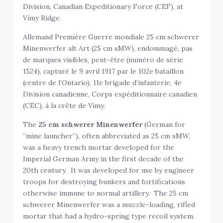
Division, Canadian Expeditionary Force (CEF), at
Vimy Ridge.
Allemand Première Guerre mondiale 25 cm schwerer
Minenwerfer alt Art (25 cm sMW), endommagé, pas
de marques visibles, peut-être (numéro de série
1524), capturé le 9 avril 1917 par le 102e bataillon
(centre de l’Ontario), 11e brigade d’infanterie, 4e
Division canadienne, Corps expéditionnaire canadien
(CEC), à la crête de Vimy.
The
25 cm schwerer Minenwerfer
(German for
“mine launcher”), often abbreviated as 25 cm sMW,
was a heavy trench mortar developed for the
Imperial German Army in the first decade of the
20th century. It was developed for use by engineer
troops for destroying bunkers and fortifications
otherwise immune to normal artillery. The 25 cm
schwerer Minenwerfer was a muzzle-loading, rifled
mortar that had a hydro-spring type recoil system.