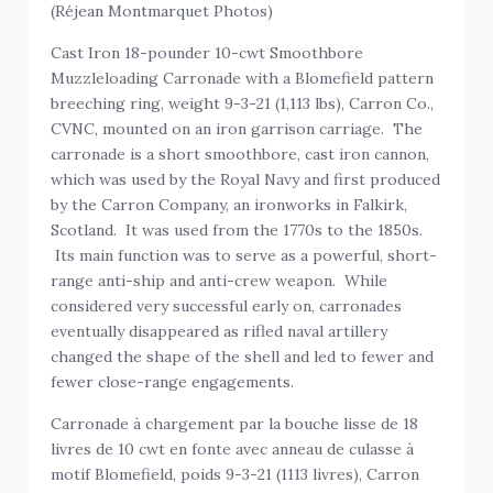
(Réjean Montmarquet Photos)
Cast Iron 18-pounder 10-cwt Smoothbore
Muzzleloading Carronade with a Blomefield pattern
breeching ring, weight 9-3-21 (1,113 lbs), Carron Co.,
CVNC, mounted on an iron garrison carriage. The
carronade is a short smoothbore, cast iron cannon,
which was used by the Royal Navy and first produced
by the Carron Company, an ironworks in Falkirk,
Scotland. It was used from the 1770s to the 1850s.
Its main function was to serve as a powerful, short-
range anti-ship and anti-crew weapon. While
considered very successful early on, carronades
eventually disappeared as rifled naval artillery
changed the shape of the shell and led to fewer and
fewer close-range engagements.
Carronade à chargement par la bouche lisse de 18
livres de 10 cwt en fonte avec anneau de culasse à
motif Blomefield, poids 9-3-21 (1113 livres), Carron