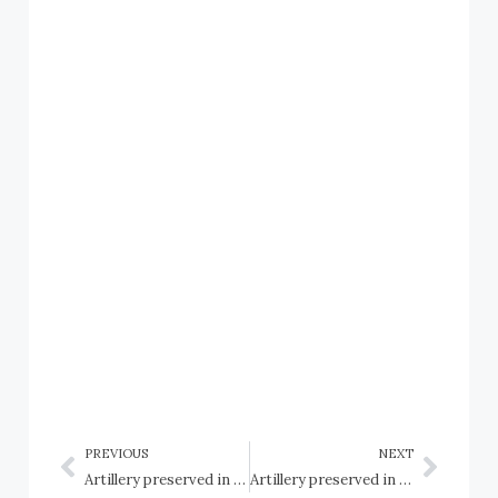
PREVIOUS
NEXT
Artillery preserved in Canada: Québec / Artillerie préservée au Canada: Québec: 2 Canadian Division Support Base (2 CDSB) Valcartier / Base de soutien de la 2e Division du Canada (BSC 2) Valcartier
Artillery preserved in Canada: Québec / Artillerie préservée au Canada: Québec: Baie St Paul, Beloeil, Brossard, Bryson, Buckingham, Bury